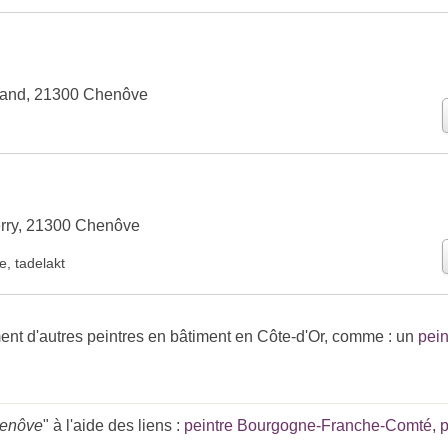
and, 21300 Chenôve
erry, 21300 Chenôve
te
,
tadelakt
nt d'autres peintres en bâtiment en Côte-d'Or, comme : un
pein
henôve
" à l'aide des liens :
peintre Bourgogne-Franche-Comté
,
p