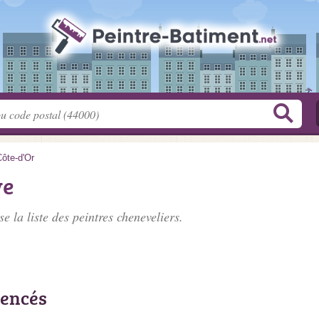
ôte-d'Or
ve
e la liste des
peintres cheneveliers
.
rencés