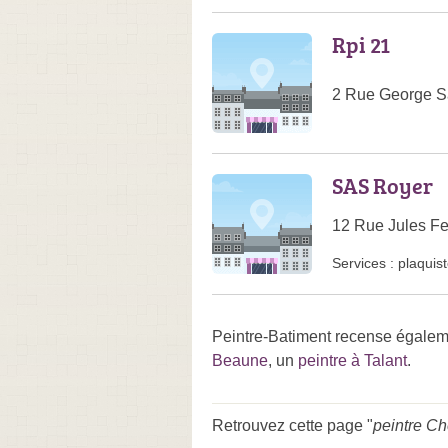
Rpi 21
2 Rue George S
SAS Royer
12 Rue Jules F
Services :
plaquis
Peintre-Batiment recense égaleme
Beaune
, un
peintre à Talant
.
Retrouvez cette page "
peintre C