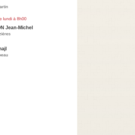
artin
e lundi à 8h00
 Jean-Michel
ières
ajl
peau