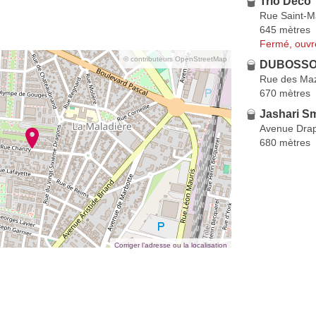
Trio Deco
Rue Saint-M
645 mètres
Fermé, ouvr
© contributeurs OpenStreetMap
DUBOSSON
Rue des Maz
670 mètres
Jashari Sm
Avenue Dra
680 mètres
Corriger l’adresse ou la localisation