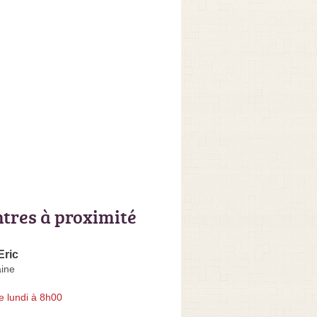
ntres à proximité
ric
aine
e lundi à 8h00