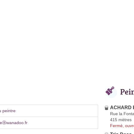
Pei
ACHARD E
 peintre
Rue la Font
415 mètres
neⓐwanadoo.fr
Fermé, ouvr