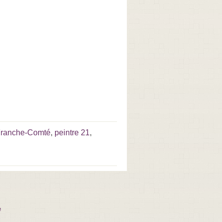
Franche-Comté
,
peintre 21
,
e