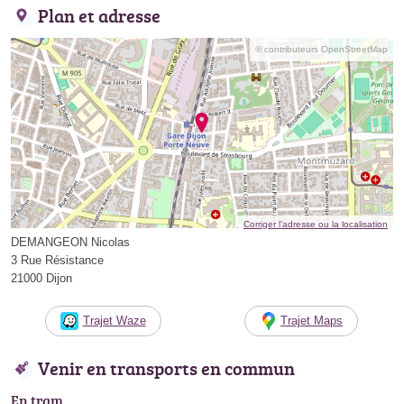
Plan et adresse
© contributeurs OpenStreetMap
Corriger l’adresse ou la localisation
DEMANGEON Nicolas
3 Rue Résistance
21000 Dijon
Trajet Waze
Trajet Maps
Venir en transports en commun
En tram