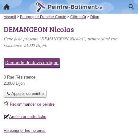
Accueil
>
Bourgogne-Franche-Comté
>
Côte-d'Or
>
Dijon
DEMANGEON Nicolas
Cette fiche présente "DEMANGEON Nicolas", peintre situé
rue
résistance
, 21000 Dijon.
Demande de devis en ligne
3 Rue Résistance
21000 Dijon
📞 Appeler ce peintre
Recommander ce peintre
Améliorer cette fiche
Renseigner les horaires