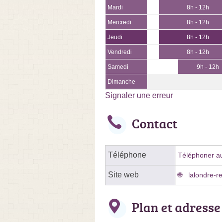
Mardi
8h - 12h
Mercredi
8h - 12h
Jeudi
8h - 12h
Vendredi
8h - 12h
Samedi
9h - 12h
Dimanche
Signaler une erreur
Contact
Téléphone
Téléphoner au
Site web
lalondre-re
Plan et adresse