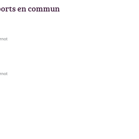
ports en commun
rnot
rnot