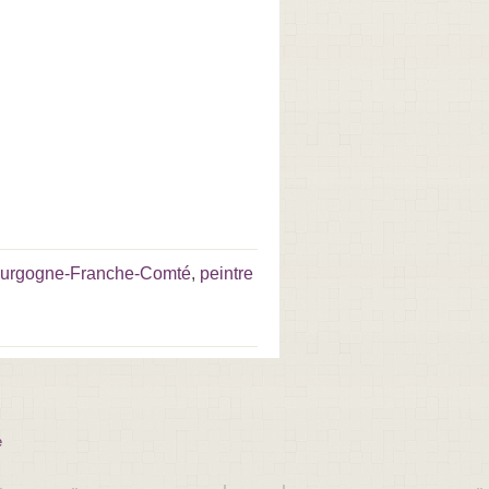
ourgogne-Franche-Comté
,
peintre
e