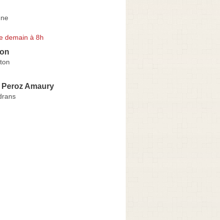
nne
e demain à 8h
on
ton
e Peroz Amaury
drans