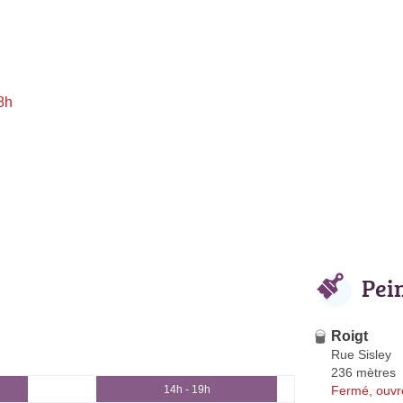
8h
Pei
Roigt
Rue Sisley
236 mètres
Fermé, ouvr
14h - 19h