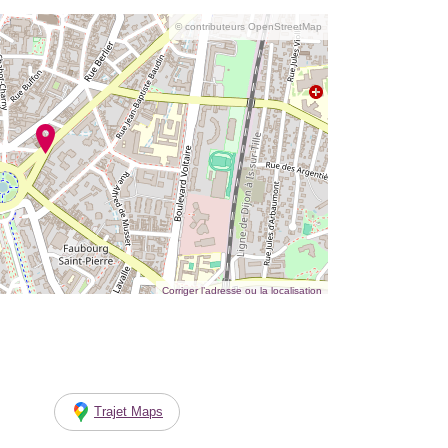
© contributeurs OpenStreetMap
Corriger l’adresse ou la localisation
Trajet Maps