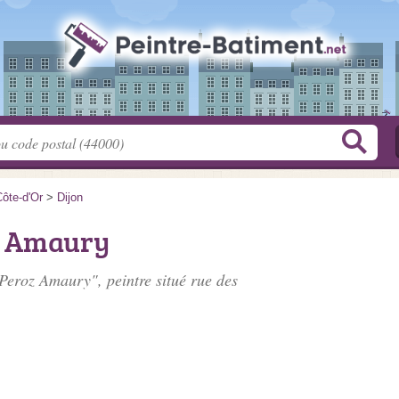
ôte-d'Or
>
Dijon
z Amaury
e Peroz Amaury", peintre situé
rue des