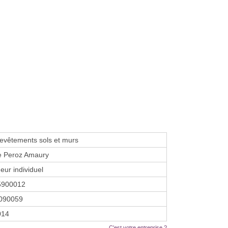
evêtements sols et murs
e Peroz Amaury
eur individuel
5900012
090059
2014
C'est votre entreprise ?