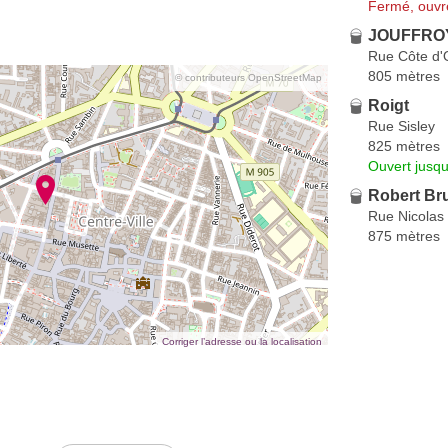
Fermé, ouvr
JOUFFROY
Rue Côte d'
805 mètres
© contributeurs OpenStreetMap
Roigt
Rue Sisley
825 mètres
Ouvert jusqu
Robert Br
Rue Nicolas 
875 mètres
Corriger l’adresse ou la localisation