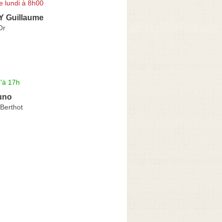
e lundi à 8h00
 Guillaume
Or
'à 17h
uno
Berthot