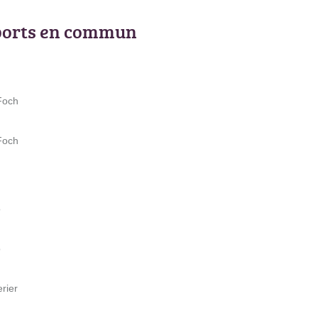
ports en commun
Foch
Foch
o
o
erier