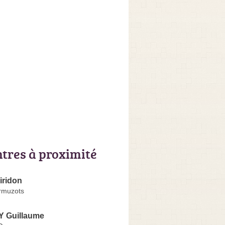
ntres à proximité
iridon
rmuzots
 Guillaume