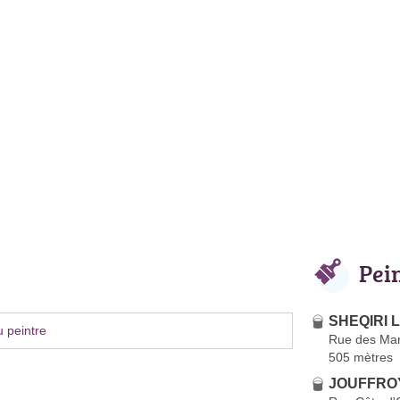
Pei
SHEQIRI L
 peintre
Rue des Ma
505 mètres
JOUFFROY