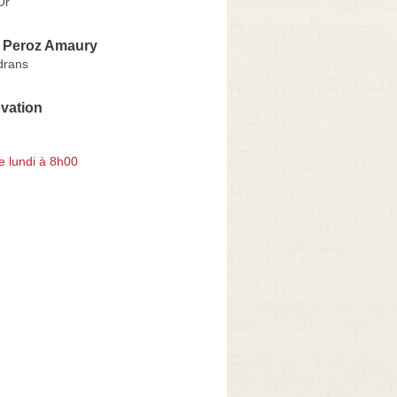
Or
e Peroz Amaury
drans
vation
e lundi à 8h00