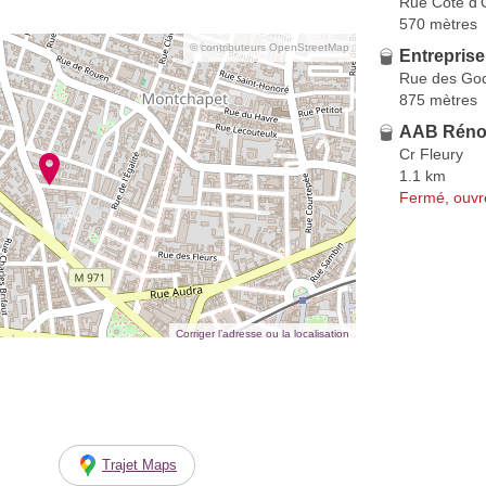
Rue Côte d'
570 mètres
© contributeurs OpenStreetMap
Entrepris
Rue des Go
875 mètres
AAB Réno
Cr Fleury
1.1 km
Fermé, ouvr
Corriger l’adresse ou la localisation
Trajet Maps