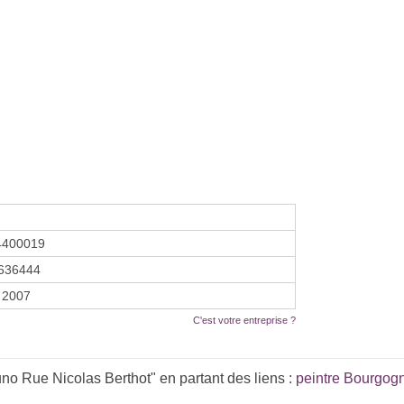
4400019
636444
 2007
C'est votre entreprise ?
no Rue Nicolas Berthot" en partant des liens :
peintre Bourgog