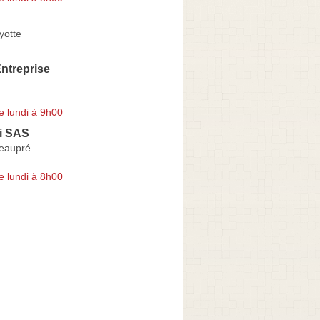
yotte
treprise
e lundi à 9h00
ni SAS
eaupré
e lundi à 8h00