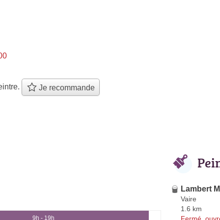
00
intre.
Je recommande
Pei
Lambert M
Vaire
1.6 km
Fermé, ouvr
9h - 19h