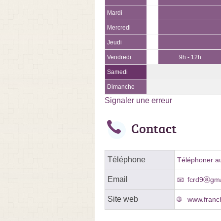
Mardi
Mercredi
Jeudi
Vendredi
9h - 12h
Samedi
Dimanche
Signaler une erreur
Contact
Téléphone
Téléphoner au
Email
fcrd9ⓐgma
Site web
www.franch