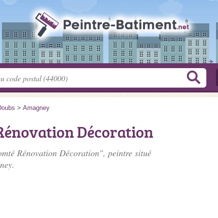
Doubs
>
Amagney
Rénovation Décoration
omté Rénovation Décoration", peintre situé
ney.