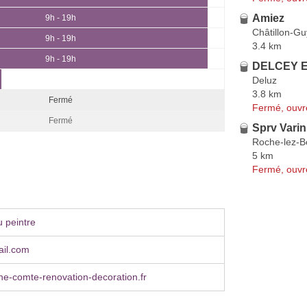
Amiez
9h - 19h
Châtillon-Gu
9h - 19h
3.4 km
9h - 19h
DELCEY En
Deluz
3.8 km
Fermé
Fermé, ouvr
Fermé
Sprv Vari
Roche-lez-B
5 km
Fermé, ouvr
 peintre
il.com
e-comte-renovation-decoration.fr