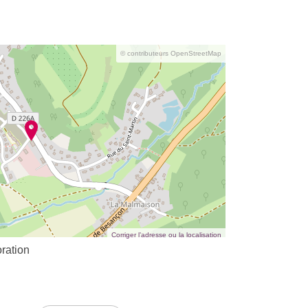
© contributeurs OpenStreetMap
Corriger l’adresse ou la localisation
ration