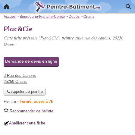
Accueil
>
Bourgogne-Franche-Comté
>
Doubs
>
Onans
Plac&Cie
Cette fiche présente "Plac&Cie", peintre situé
rue des canons
, 25250
Onans.
Demande de devis en ligne
3 Rue des Canons
25250 Onans
📞 Appeler ce peintre
Peintre
-
Fermé, ouvre à 7h
Recommander ce peintre
Améliorer cette fiche