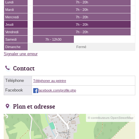
Lundi
7h - 20h
Mardi
7h - 20h
Mercredi
7h - 20h
Jeudi
7h - 20h
Vendredi
7h - 20h
Samedi
7h - 12h30
Dimanche
Fermé
Signaler une erreur
Contact
Téléphone
Téléphoner au peintre
Facebook
facebook.com/profile.php
Plan et adresse
© contributeurs OpenStreetMap