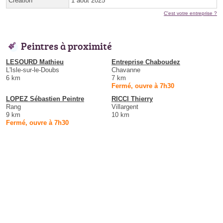
Création
1 août 2025
C'est votre entreprise ?
Peintres à proximité
LESOURD Mathieu
Entreprise Chaboudez
L'Isle-sur-le-Doubs
Chavanne
6 km
7 km
Fermé, ouvre à 7h30
LOPEZ Sébastien Peintre
RICCI Thierry
Rang
Villargent
9 km
10 km
Fermé, ouvre à 7h30