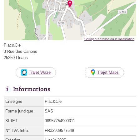
Corriger l’adresse ou la localisation
Plac&Cie
3 Rue des Canons
25250 Onans
Trajet Waze
Trajet Maps
Informations
Enseigne
Plac&Cie
Forme juridique
SAS
SIRET
98957754900011
N° TVA Intra.
FR32989577549