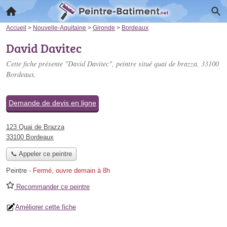
Accueil
>
Nouvelle-Aquitaine
>
Gironde
>
Bordeaux
David Davitec
Cette fiche présente "David Davitec", peintre situé
quai de brazza
, 33100
Bordeaux.
Demande de devis en ligne
123 Quai de Brazza
33100 Bordeaux
📞 Appeler ce peintre
Peintre
-
Fermé, ouvre demain à 8h
Recommander ce peintre
Améliorer cette fiche