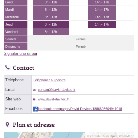
Lundi
8h - 12h
14h - 17h
Mardi
8h - 12h
14h - 17h
Mercredi
8h - 12h
14h - 17h
Jeudi
8h - 12h
14h - 17h
Vendredi
8h - 12h
Samedi
Fermé
Dimanche
Fermé
Signaler une erreur
Contact
Téléphone
Téléphoner au peintre
Email
contactⓐdavid-davitec.fr
Site web
www.david-davitec.fr
Facebook
facebook.com/pages/David-Davitec/1886625604941018
Plan et adresse
© contributeurs OpenStreetMap