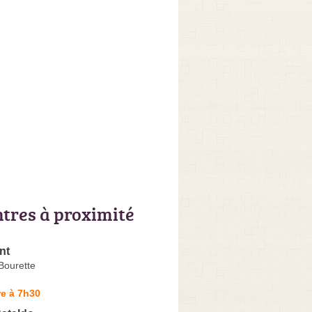
ntres à proximité
nt
Bourette
e à 7h30