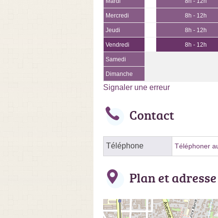
Mardi
8h - 12h
Mercredi
8h - 12h
Jeudi
8h - 12h
Vendredi
8h - 12h
Samedi
Dimanche
Signaler une erreur
Contact
Téléphone
Téléphoner au
Plan et adresse