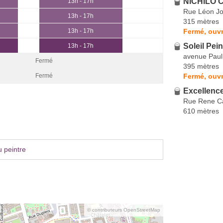
NICHILO C
13h - 17h
Rue Léon J
13h - 17h
315 mètres
Fermé, ouvr
13h - 17h
Soleil Pei
13h - 17h
avenue Paul
Fermé
395 mètres
Fermé, ouvr
Fermé
Excellence
Rue Rene C
610 mètres
 peintre
© contributeurs OpenStreetMap