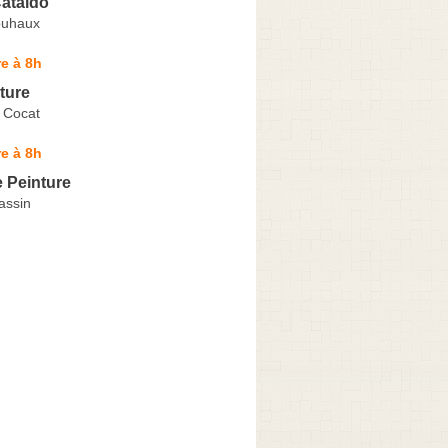
ataldo
ouhaux
e à 8h
nture
 Cocat
e à 8h
 Peinture
assin