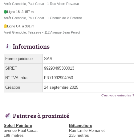
Arrêt Grenoble, Paul Cocat - 1 Rue Albert Ravanat
Ligne 18, à 157 m
Arrêt Grenoble, Paul Cocat - 1 Chemin de la Poterne
Ligne C4, à 381 m
Arrêt Grenoble, Teisseire - 112 Avenue Jean Perrot
Informations
Forme juridique
SAS
SIRET
99290495300013
N° TVA Intra.
FR71992904953
Création
24 septembre 2025
C'est votre entreprise ?
Peintres à proximité
Soleil Peinture
Bittameliore
avenue Paul Cocat
Rue Emile Romanet
199 mètres
235 mètres