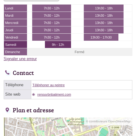
Lundi
7h30 - 12h
13h30 - 18h
Mardi
7h30 - 12h
13h30 - 18h
Mercredi
7h30 - 12h
13h30 - 18h
Jeudi
7h30 - 12h
13h30 - 18h
Vendredi
7h30 - 12h
13h30 - 17h30
Samedi
9h - 12h
Dimanche
Fermé
Signaler une erreur
Contact
Téléphone
Téléphoner au peintre
Site web
renouvbnbatiment.com
Plan et adresse
© contributeurs OpenStreetMap