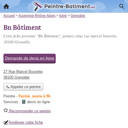
Accueil
>
Auvergne-Rhône-Alpes
>
Isère
>
Grenoble
Bn Bâtiment
Cette fiche présente "Bn Bâtiment", peintre situé
rue marcel bourette
,
38100 Grenoble.
Demande de devis en ligne
27 Rue Marcel Bourette
38100 Grenoble
📞 Appeler ce peintre
Peintre
-
Fermé, ouvre à 9h
Services :
devis en ligne
Recommander ce peintre
Améliorer cette fiche