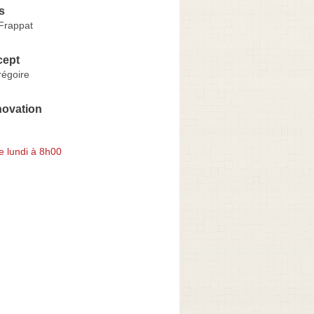
s
Frappat
cept
égoire
ovation
e lundi à 8h00