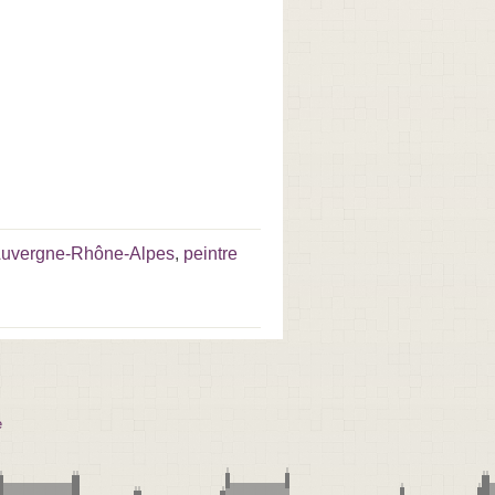
 Auvergne-Rhône-Alpes
,
peintre
e