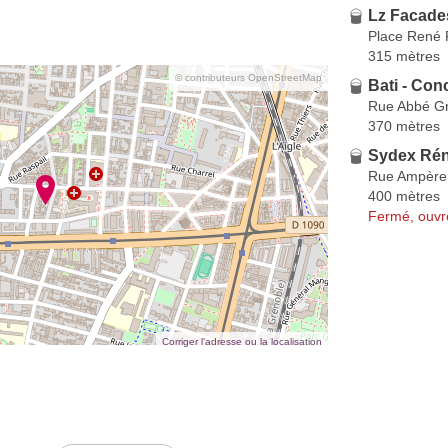
Lz Facade
Place René 
315 mètres
© contributeurs OpenStreetMap
Bati - Con
Rue Abbé Gr
370 mètres
Sydex Rén
Rue Ampère
400 mètres
Fermé, ouvr
Corriger l’adresse ou la localisation