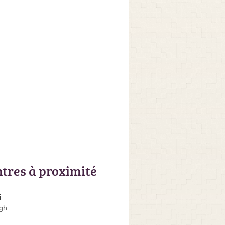
ntres à proximité
i
gh