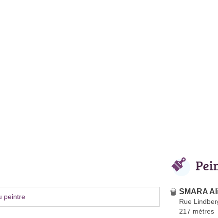
Pei
SMARA Al
 peintre
Rue Lindber
217 mètres