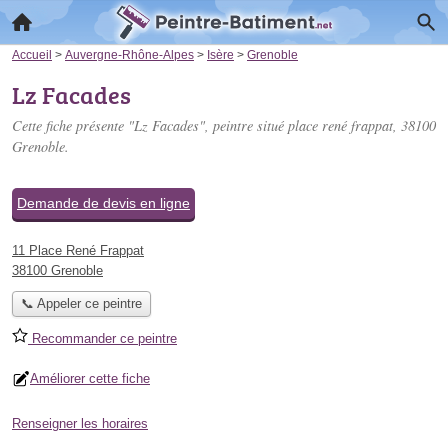
Accueil
>
Auvergne-Rhône-Alpes
>
Isère
>
Grenoble
Lz Facades
Cette fiche présente "Lz Facades", peintre situé
place rené frappat
, 38100
Grenoble.
Demande de devis en ligne
11 Place René Frappat
38100 Grenoble
📞 Appeler ce peintre
Recommander ce peintre
Améliorer cette fiche
Renseigner les horaires