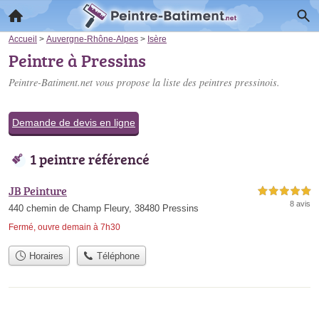
Accueil
>
Auvergne-Rhône-Alpes
>
Isère
Peintre à Pressins
Peintre-Batiment.net vous propose la liste des
peintres pressinois
.
Demande de devis en ligne
1 peintre référencé
JB Peinture
5,0 étoiles sur 5
8 avis
440 chemin de Champ Fleury, 38480 Pressins
Fermé, ouvre demain à 7h30
Horaires
Téléphone