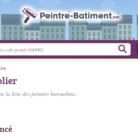
Jura
lier
e la liste des
peintres barouchins
.
encé