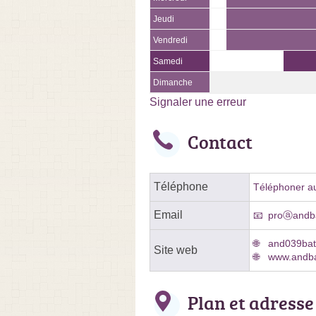
Jeudi
Vendredi
Samedi
Dimanche
Signaler une erreur
Contact
Téléphone
Téléphoner au
Email
proⓐandba
and039bat.
Site web
www.andba
Plan et adresse