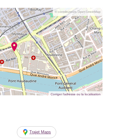
© contributeurs OpenStreetMap
Corriger l’adresse ou la localisation
Trajet Maps