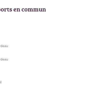
ports en commun
ordeau
ordeau
l