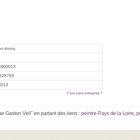
on immo
5900013
828759
2013
C'est votre entreprise ?
e Gaston Veil" en partant des liens :
peintre Pays de la Loire
,
p