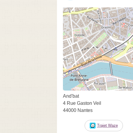
And'bat
4 Rue Gaston Veil
44000 Nantes
Trajet Waze