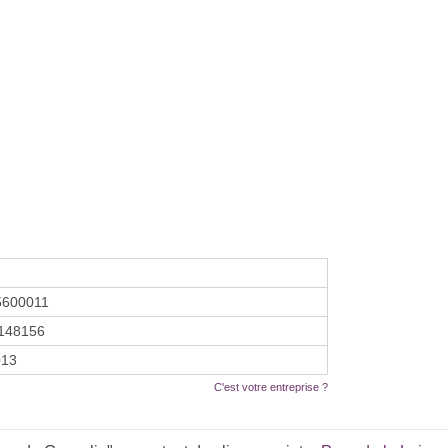
5600011
148156
013
C'est votre entreprise ?