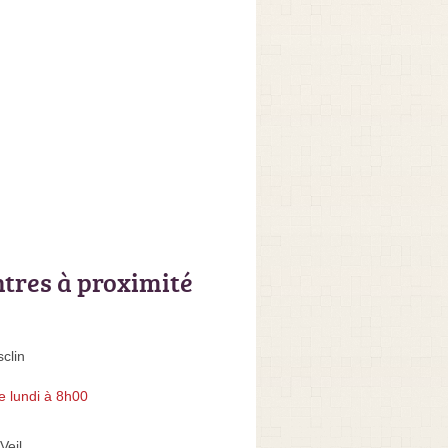
ntres à proximité
clin
e lundi à 8h00
Veil