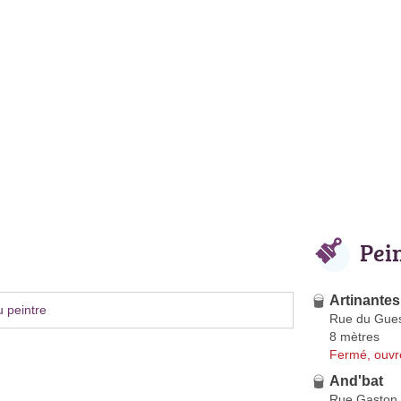
Pei
Artinantes
 peintre
Rue du Gues
8 mètres
Fermé, ouvr
And'bat
Rue Gaston 