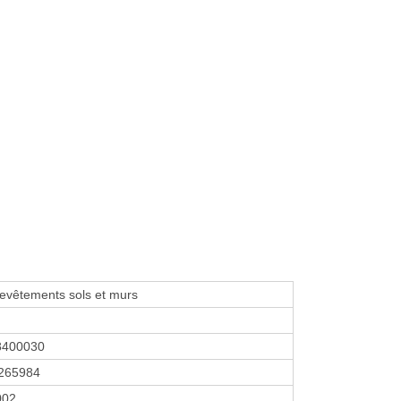
evêtements sols et murs
8400030
265984
2002