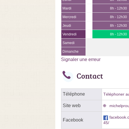
Mardi
8h - 12h30
Mercredi
8h - 12h30
Jeudi
8h - 12h30
Vendredi
8h - 12h30
Samedi
Dimanche
Signaler une erreur
Contact
Téléphone
Téléphoner au
Site web
michelprou
facebook.
Facebook
45/