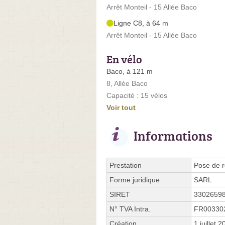
Arrêt Monteil - 15 Allée Baco
Ligne C8, à 64 m
Arrêt Monteil - 15 Allée Baco
En vélo
Baco, à 121 m
8, Allée Baco
Capacité : 15 vélos
Voir tout
Informations
Prestation
Pose de r
Forme juridique
SARL
SIRET
3302659
N° TVA Intra.
FR00330
Création
1 juillet 