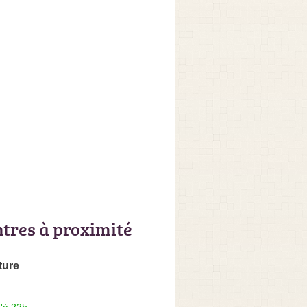
ntres à proximité
ture
'à 22h