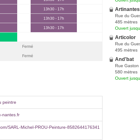
Artinantes
13h30 - 17h
Rue du Gues
13h30 - 17h
485 mètres
Ouvert jusqu
13h30 - 17h
Articolor
Rue du Gues
Fermé
495 mètres
Fermé
And'bat
Rue Gaston 
580 mètres
Ouvert jusq
 peintre
-nantes.fr
com/SARL-Michel-PROU-Peinture-8582644176341