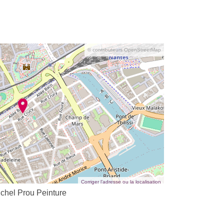
© contributeurs OpenStreetMap
Corriger l’adresse ou la localisation
ichel Prou Peinture