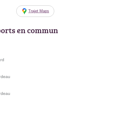
Trajet Maps
ports en commun
ard
ordeau
ordeau