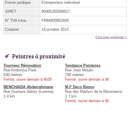
Forme juridique
Entrepreneur individuel
SIRET
80005292000017
N° TVA Intra.
FR84800052920
Création
14 octobre 2013
C'est votre entreprise ?
Peintres à proximité
Tourneur Rénovation
Tendance Peintures
Rue Ambroise Paré
Rue Jean Moulin
530 mètres
700 mètres
Fermé, ouvre demain à 8h30
Fermé, ouvre demain à 8h
BENCHAIDA Abderrahmane
M.F Deco Renov
Rue Gustave Delory (Lomme)
Rue des Martyrs de la Résistance
1.4 km
1.7 km
Fermé, ouvre demain à 8h