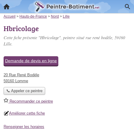
Accueil
>
Hauts-de-France
>
Nord
>
Lille
Hbricolage
Cette fiche présente "Hbricolage", peintre situé
rue rené bodèle
, 59160
Lille.
Demande de devis en ligne
20 Rue René Bodèle
59160 Lomme
📞 Appeler ce peintre
Recommander ce peintre
Améliorer cette fiche
Renseigner les horaires