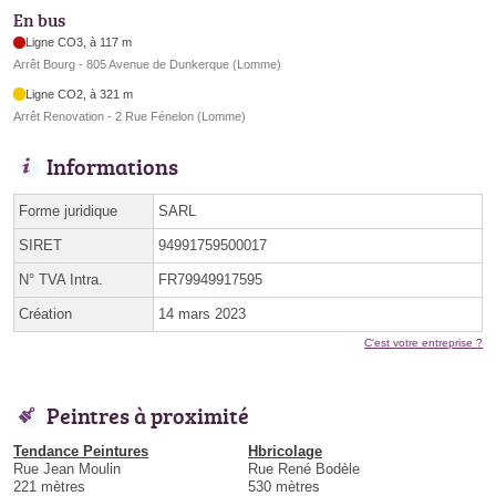
En bus
Ligne CO3, à 117 m
Arrêt Bourg - 805 Avenue de Dunkerque (Lomme)
Ligne CO2, à 321 m
Arrêt Renovation - 2 Rue Fénelon (Lomme)
Informations
Forme juridique
SARL
SIRET
94991759500017
N° TVA Intra.
FR79949917595
Création
14 mars 2023
C'est votre entreprise ?
Peintres à proximité
Tendance Peintures
Hbricolage
Rue Jean Moulin
Rue René Bodèle
221 mètres
530 mètres