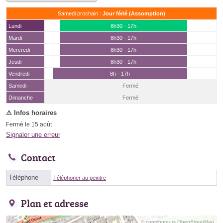
Samedi prochain :
Jour férié (Assomption)
Lundi
8h30 - 17h
Mardi
8h30 - 17h
Mercredi
8h30 - 17h
Jeudi
8h30 - 17h
Vendredi
8h - 17h
Samedi
Fermé
(15 août)
Dimanche
Fermé
Fermé le 15 août
Signaler une erreur
Contact
Téléphone
Téléphoner au peintre
Plan et adresse
© contributeurs OpenStreetMap