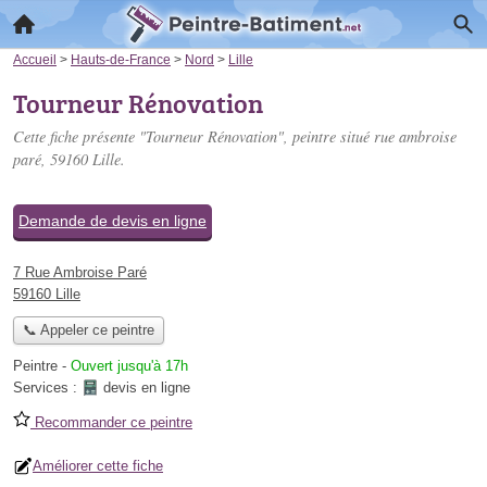
Accueil
>
Hauts-de-France
>
Nord
>
Lille
Tourneur Rénovation
Cette fiche présente "Tourneur Rénovation", peintre situé
rue ambroise
paré
, 59160 Lille.
Demande de devis en ligne
7 Rue Ambroise Paré
59160 Lille
📞 Appeler ce peintre
Peintre
-
Ouvert jusqu'à 17h
Services :
devis en ligne
Recommander ce peintre
Améliorer cette fiche