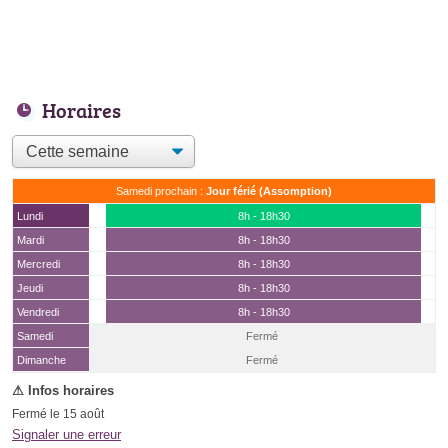
Horaires
Samedi prochain :
Jour férié (Assomption)
Lundi
8h - 18h30
Mardi
8h - 18h30
Mercredi
8h - 18h30
Jeudi
8h - 18h30
Vendredi
8h - 18h30
Samedi
Fermé
(15 août)
Dimanche
Fermé
Fermé le 15 août
Signaler une erreur