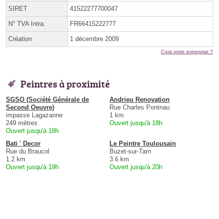
SIRET
41522277700047
N° TVA Intra.
FR66415222777
Création
1 décembre 2009
C'est votre entreprise ?
Peintres à proximité
SGSO (Société Générale de
Andrieu Renovation
Second Oeuvre)
Rue Charles Pontnau
impasse Lagazanne
1 km
249 mètres
Ouvert jusqu'à 18h
Ouvert jusqu'à 18h
Bati ' Decor
Le Peintre Toulousain
Rue du Braucol
Buzet-sur-Tarn
1.2 km
3.6 km
Ouvert jusqu'à 19h
Ouvert jusqu'à 20h