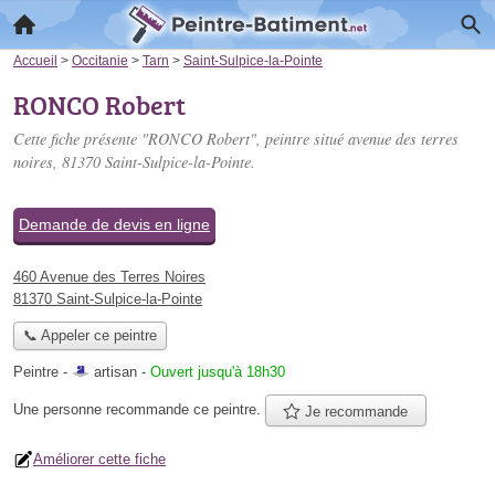
Accueil
>
Occitanie
>
Tarn
>
Saint-Sulpice-la-Pointe
RONCO Robert
Cette fiche présente "RONCO Robert", peintre situé
avenue des terres
noires
, 81370 Saint-Sulpice-la-Pointe.
Demande de devis en ligne
460 Avenue des Terres Noires
81370 Saint-Sulpice-la-Pointe
📞 Appeler ce peintre
Peintre -
artisan
-
Ouvert jusqu'à 18h30
Une personne
recommande
ce peintre.
Je recommande
Améliorer cette fiche