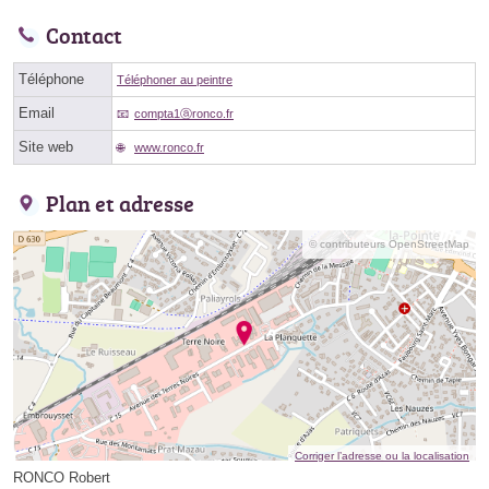
Contact
Téléphone
Téléphoner au peintre
Email
compta1ⓐronco.fr
Site web
www.ronco.fr
Plan et adresse
© contributeurs OpenStreetMap
Corriger l’adresse ou la localisation
RONCO Robert