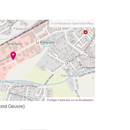
© contributeurs OpenStreetMap
Corriger l’adresse ou la localisation
ond Oeuvre)