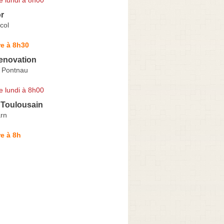
or
col
e à 8h30
enovation
 Pontnau
e lundi à 8h00
 Toulousain
arn
e à 8h