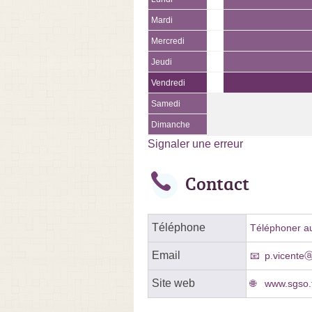
Mardi
Mercredi
Jeudi
Vendredi
Samedi
Dimanche
Signaler une erreur
Contact
Téléphone
Téléphoner au
Email
p.vicenteⓐ
Site web
www.sgso.