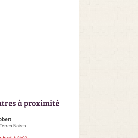
ntres à proximité
bert
Terres Noires
e lundi à 8h00