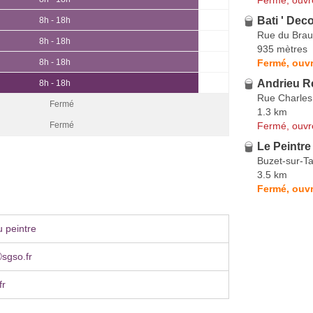
Bati ' Dec
8h - 18h
Rue du Brau
8h - 18h
935 mètres
Fermé, ouvr
8h - 18h
Andrieu R
8h - 18h
Rue Charles
Fermé
1.3 km
Fermé, ouvr
Fermé
Le Peintre
Buzet-sur-T
3.5 km
Fermé, ouvr
 peintre
sgso.fr
fr