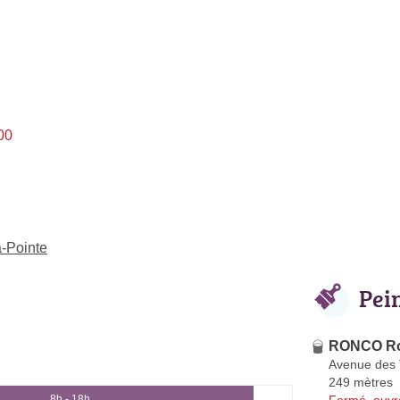
00
a-Pointe
Pei
RONCO Ro
Avenue des 
249 mètres
Fermé, ouvr
8h - 18h