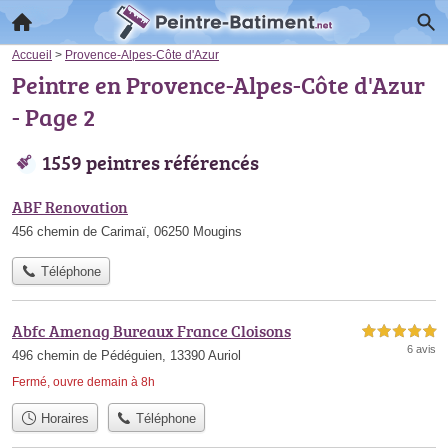
Accueil
>
Provence-Alpes-Côte d'Azur
Peintre en Provence-Alpes-Côte d'Azur
- Page 2
1559 peintres référencés
ABF Renovation
456 chemin de Carimaï, 06250 Mougins
Téléphone
Abfc Amenag Bureaux France Cloisons
5,0 étoiles sur 5
6 avis
496 chemin de Pédéguien, 13390 Auriol
Fermé, ouvre demain à 8h
Horaires
Téléphone